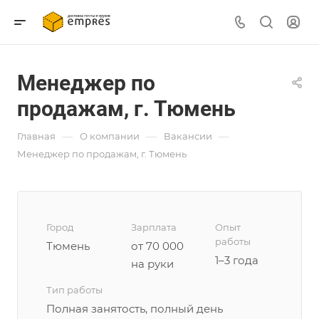
Менеджер по
продажам, г. Тюмень
—
—
—
Главная
О компании
Вакансии
Менеджер по продажам, г. Тюмень
Город
Зарплата
Опыт
работы
Тюмень
от 70 000
1–3 года
на руки
Тип работы
Полная занятость, полный день